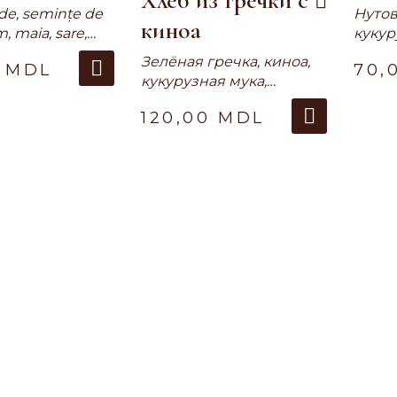
Хлеб из гречки с
rde, semințe de
Нутов
киноа
m, maia, sare,
кукур
рисов
Зелёная гречка, киноа,
0
MDL
70,
разры
кукурузная мука,
ксант
пшённая мука,
мёд, 
120,00
MDL
кукурузный крахмал,
молок
псиллиум, закваска,
масло
соль, вода