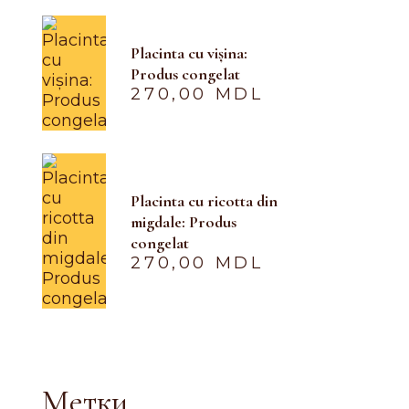
Placinta cu vișina:
Produs congelat
270,00
MDL
Placinta cu ricotta din
migdale: Produs
congelat
270,00
MDL
Метки