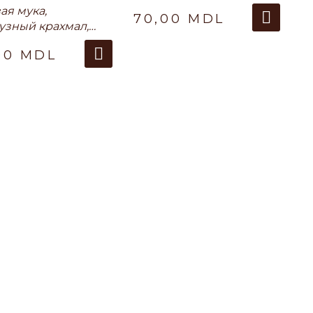
ая мука,
70,00
MDL
узный крахмал,
ая мука,
00
MDL
хлитель,
ановая камедь,
миндальное
о, оливковое
, соль, кунжут