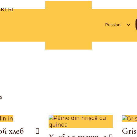
АКТЫ
Russian
Romanian
English
s
й хлеб
Gris