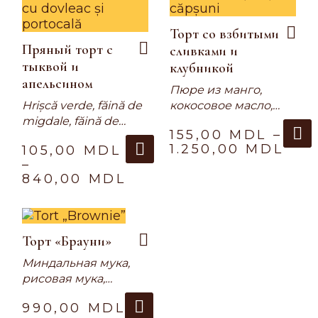
Торт со взбитыми
Пряный торт с
сливками и
тыквой и
клубникой
апельсином
Пюре из манго,
Hrișcă verde, făină de
кокосовое масло,
migdale, făină de
миндальная мука,
155,00
MDL
–
năut, zahăr de cocos,
рисовая мука, сироп
1.250,00
MDL
105,00
MDL
bicarbonat de sodiu,
топинамбура,
–
praf de copt, dovleac,
кукурузная мука,
840,00
MDL
lapte de migdale, ulei
эритритол,
de cocos, ghimbir, suc
яблочный уксус,
de lămâie, colorant de
разрыхлитель, сода,
morcov, semințe de
паста из кешью
Торт «Брауни»
in, apă, nucă,
(урбеч),
scorțișoară, portocală,
замороженная
Миндальная мука,
eritritol, pectină, agar-
клубника, сироп
рисовая мука,
agar, cremă de cocos,
топинамбура, сухое
яблочный уксус,
990,00
MDL
lecitină, xantan,
молоко, кокосовое
какао-порошок,